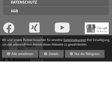
DATENSCHUTZ
AGB
Wir und unsere Partner brauchen für einzelne
Datennutzungen
Ihre Einwilligung,
um den einwandfreien Betrieb dieser Webseite zu gewährleisten.
Alle annehmen
Details
Nur die Nötigsten
WEBDESIGN & SEO
www.moderne-medien.gmbh